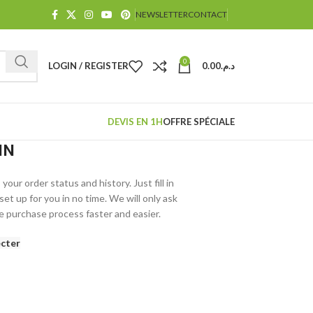
NEWSLETTER
CONTACT
0
LOGIN / REGISTER
0.00
د.م.
DEVIS EN 1H
OFFRE SPÉCIALE
IN
your order status and history. Just fill in
set up for you in no time. We will only ask
e purchase process faster and easier.
cter