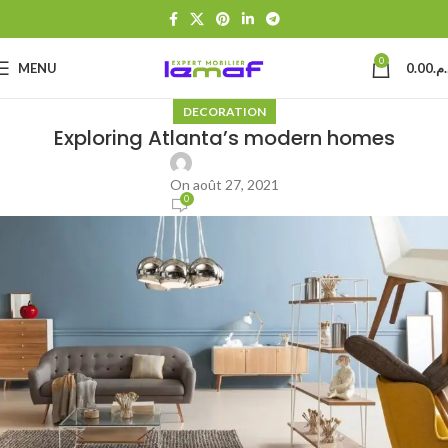
0
MENU
0.00
د.م
DECORATION
Exploring Atlanta’s modern homes
On août 27, 2021
0