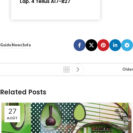
Lap. 4 Tellus A17-B27
Guide
News
Sofa
Older
Related Posts
27
AOÛT