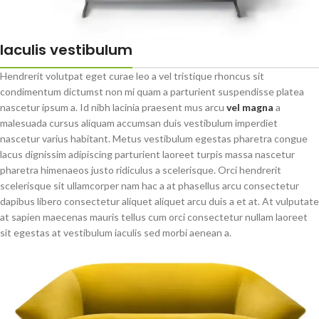
Iaculis vestibulum
Hendrerit volutpat eget curae leo a vel tristique rhoncus sit
condimentum dictumst non mi quam a parturient suspendisse platea
nascetur ipsum a. Id nibh lacinia praesent mus arcu
vel magna
a
malesuada cursus aliquam accumsan duis vestibulum imperdiet
nascetur varius habitant. Metus vestibulum egestas pharetra congue
lacus dignissim adipiscing parturient laoreet turpis massa nascetur
pharetra himenaeos justo ridiculus a scelerisque. Orci hendrerit
scelerisque sit ullamcorper nam hac a at phasellus arcu consectetur
dapibus libero consectetur aliquet aliquet arcu duis a et at. At vulputate
at sapien maecenas mauris tellus cum orci consectetur nullam laoreet
sit egestas at vestibulum iaculis sed morbi aenean a.