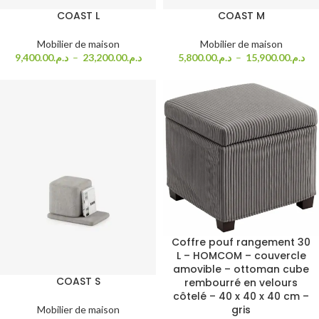
COAST L
COAST M
Mobilier de maison
Mobilier de maison
9,400.00
د.م.
–
23,200.00
د.م.
5,800.00
د.م.
–
15,900.00
د.م.
Coffre pouf rangement 30
L – HOMCOM – couvercle
amovible – ottoman cube
COAST S
rembourré en velours
côtelé – 40 x 40 x 40 cm –
gris
Mobilier de maison