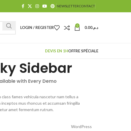
NEWSLETTER
CONTACT
0
LOGIN / REGISTER
0.00
د.م.
DEVIS EN 1H
OFFRE SPÉCIALE
cky Sidebar
vailable with Every Demo
 class fames vehicula nascetur nam tellus a
inceptos mus rhoncus et accumsan fringilla
cetur amet fermentum rutrum.
WordPress