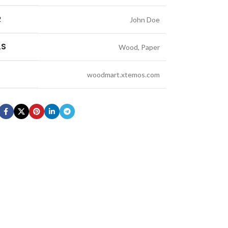
R
John Doe
LS
Wood, Paper
woodmart.xtemos.com