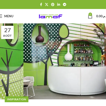
0
MENU
0.00
د.م
27
AOÛT
INSPIRATION