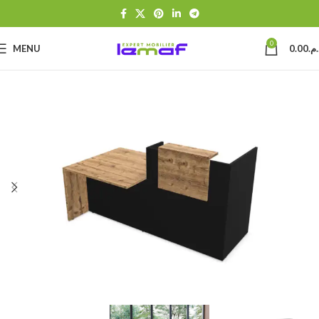
0
MENU
0.00
د.م