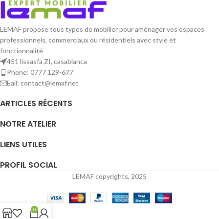
comptoir haut de 100 à 180 cm de
les besoins.
large.
Pratique,
2 obturateurs sont
Pratique,
2 obturateurs sont
présents de part et d'autre de
LEMAF propose tous types de mobilier pour aménager vos espaces
présents de part et d'autre du
chaque plateaux
(sauf comptoir
professionnels, commerciaux ou résidentiels avec style et
plateau du comptoir haut.
bas)
A noter :
- Possibilité de
fonctionnalité
personnaliser les coloris
451 lissasfa ZI, casablanca
des
plateaux, tops et
Phone: 0777 129-677
panneaux
frontaux.
Eail: contact@lemaf.net
ARTICLES RÉCENTS
NOTRE ATELIER
LIENS UTILES
PROFIL SOCIAL
LEMAF copyrights, 2025
0