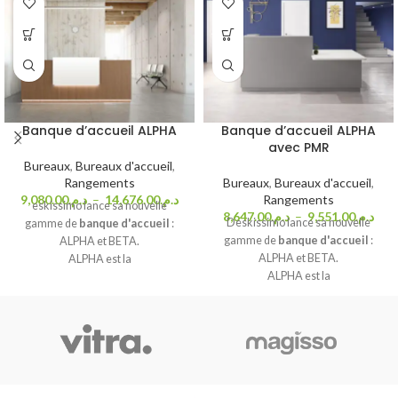
Banque d’accueil ALPHA
Banque d’accueil ALPHA
avec PMR
Bureaux
,
Bureaux d'accueil
,
Rangements
Bureaux
,
Bureaux d'accueil
,
9,080.00
د.م.
–
14,676.00
د.م.
Rangements
eskissimo lance sa nouvelle
8,647.00
د.م.
–
9,551.00
د.م.
Deskissimo lance sa nouvelle
gamme de
banque d'accueil
:
gamme de
banque d'accueil
:
ALPHA et BETA.
ALPHA et BETA.
ALPHA est la
ALPHA est la
version
modulable
de la gamme.
version
modulable
de la gamme et
Elle se distingue de la BETA par
vous est proposée ici dans une
l'ajout d'un
socle et la possibilité
version PMR compacte. Le comptoir
d'y installer des
d'accueil pour personnes à mobilité
éclairages
.
Angles et comptoir
réduite mesure 100 cm de largeur,
bas (PMR ou non)
sont également
et est ainsi complétée par un
disponibles pour s'adapter à tous