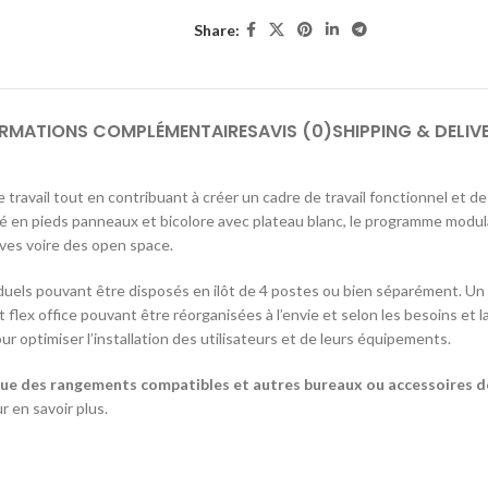
Share:
ORMATIONS COMPLÉMENTAIRES
AVIS (0)
SHIPPING & DELIV
avail tout en contribuant à créer un cadre de travail fonctionnel et de
posé en pieds panneaux et bicolore avec plateau blanc, le programme mo
ives voire des open space.
els pouvant être disposés en ilôt de 4 postes ou bien séparément. Un 
 flex office pouvant être réorganisées à l’envie et selon les besoins et l
 optimiser l’installation des utilisateurs et de leurs équipements.
si que des rangements compatibles et autres bureaux ou accessoires 
r en savoir plus.