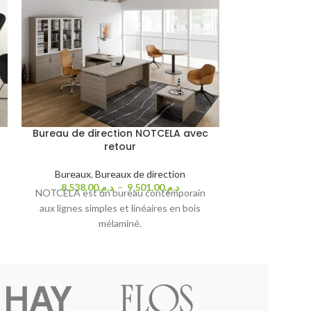
Bureau de direction NOTCELA avec
Bureau d
retour
Bureaux
,
Bureaux
,
Bureaux de direction
4,999.00
Découvrez la co
8,538.00
د.م.
–
9,501.00
د.م.
NOTCELA est un bureau contemporain
une gamme de b
aux lignes simples et linéaires en bois
bois mélaminé 
mélaminé.
panneaux 