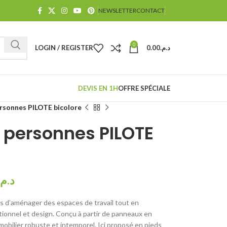
NEWSLETTER
CONTACT
0
LOGIN / REGISTER
0.00
د.م.
DEVIS EN 1H
OFFRE SPÉCIALE
rsonnes PILOTE bicolore
 personnes PILOTE
د.م.
s d’aménager des espaces de travail tout en
ctionnel et design. Conçu à partir de panneaux en
mobilier robuste et intemporel. Ici proposé en pieds