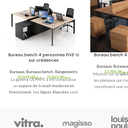
Bureau bench 4 personnes FIVE-U
Bureau bench 4
sur crédences
Bureaux
,
Bureaux
Bureaux
,
Bureaux bench
,
Rangements
12,301.00
د.م
Montés sur un
piè
23,474.00
د.م.
–
25,822.00
د.م.
La gamme OLYMPE a été conçu pour
les plateaux qui 
un
espace de travail moderne et
constituent une su
fonctionnel
. Ses
lignes élancées
sont
élégante et fonct
mises en valeur par un large plan de travail
installer ordinateur
pour 2 personnes d'une épaisseur de 3 cm
fournitures. Do
et un
piètement ultra fin
composé d’une
coulissant
sur 14 c
structure métallique à section carrée
également de comp
fabriquée à partir d’un acier de 2 mm. Le
accessoires p