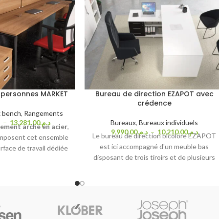
 personnes MARKET
Bureau de direction EZAPOT avec
crédence
 bench
,
Rangements
.
–
13,281.00
د.م.
Bureaux
,
Bureaux individuels
tement arche en acier
,
9,990.00
د.م.
–
10,210.00
د.م.
Le bureau de direction bicolore EZAPOT
composent cet ensemble
est ici accompagné d'un meuble bas
rface de travail dédiée
disposant de trois tiroirs et de plusieurs
ionnelle, sur laquelle
rangements ouverts, dont un module
, luminaire, dossiers et
destiné à l'accueil de votre tour
tés d'un
mécanisme
d'ordinateur.
m, ils vous permettent
léter le tout par des
ratiques dédiés à