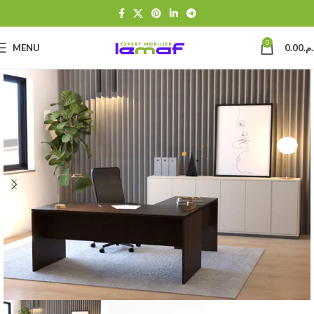
0
MENU
0.00
د.م