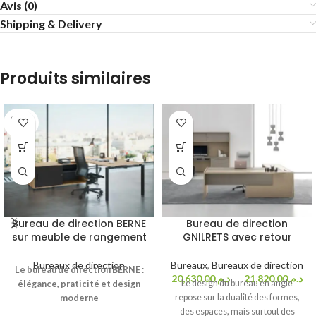
Avis (0)
Shipping & Delivery
Produits similaires
SOLD
OUT
Bureau de direction BERNE
Bureau de direction
sur meuble de rangement
GNILRETS avec retour
Bureaux de direction
Bureaux
,
Bureaux de direction
Le bureau de direction BERNE :
20,630.00
د.م.
–
21,820.00
د.م.
Le design du bureau en angle
élégance, praticité et design
repose sur la dualité des formes,
moderne
des espaces, mais surtout des