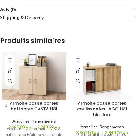
Avis (0)
Shipping & Delivery
Produits similaires
Armoire basse portes
Armoire basse portes
battantes CASTA H81
coulissantes LAGO H81
bicolore
Armoires
,
Rangements
2,690.00
د.م.
–
2,910.00
د.م.
Armoires
,
Rangements
Voici la nouvelle armoire CASTA,
3,500.00
د.م.
–
3,840.00
د.م.
Cette armoire basse à portes
qui saura satisfaire vos besoins de