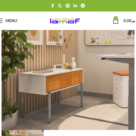
0
MENU
0.00
د.م