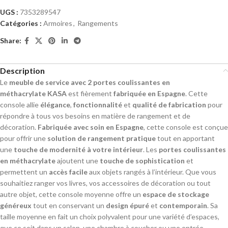
UGS :
7353289547
Catégories :
Armoires
,
Rangements
Share:
Description
Le
meuble de service avec 2 portes coulissantes en
méthacrylate KASA
est fièrement
fabriquée en Espagne
. Cette
console allie
élégance
,
fonctionnalité
et
qualité de fabrication
pour
répondre à tous vos besoins en matière de rangement et de
décoration.
Fabriquée avec soin en Espagne
, cette console est conçue
pour offrir une
solution de rangement
pratique
tout en apportant
une
touche de modernité à votre intérieur
. Les
portes coulissantes
en méthacrylate
ajoutent une
touche de sophistication
et
permettent un
accès facile
aux objets rangés à l’intérieur. Que vous
souhaitiez ranger vos livres, vos accessoires de décoration ou tout
autre objet, cette console moyenne offre un
espace de stockage
généreux
tout en conservant un
design épuré
et
contemporain
. Sa
taille moyenne en fait un choix polyvalent pour une variété d’espaces,
que ce soit dans un salon, une chambre à coucher ou une entrée.