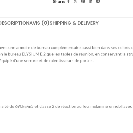
Share:
DESCRIPTION
AVIS (0)
SHIPPING & DELIVERY
avec une armoire de bureau complémentaire aussi bien dans ses coloris q
en le bureau ELYSIUM E.2 que les tables de réunion, en conservant la st
quipé d’une serrure et de ralentisseurs de portes.
ensité de 690kg/m3 et classe 2 de réaction au feu, mélaminé ennobli av