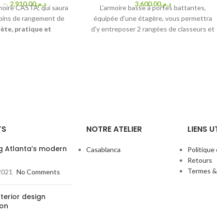
.
–
2,910.00
د.م.
3,600.00
د.م.
rmoire CASTA, qui saura
L'armoire basse à portes battantes,
soins de rangement de
équipée d'une étagère, vous permettra
rète,
pratique et
d'y entreposer 2 rangées de classeurs et
te armoire basse de 80
autres documents importants.
e dispose d'un espace
r
deux niveaux
, pour
vos documents, le tout
portes battantes
.
ifférents coloris
à
au configurateur ci-
égrera facilement dans
Cette nouvelle version
TS
NOTRE ATELIER
LIENS U
es fines design et de
illées pour s'intégrer
ng Atlanta’s modern
Casablanca
Politique 
d'espaces à aménager.
Retours
Termes &
2021
No Comments
terior design
ion