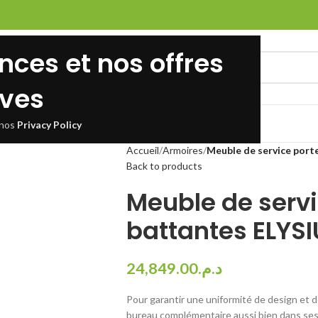
ces et nos offres
ives
FOLIO
BLOG
À PROPOS DE NOUS
CONTACT
 nos
Privacy Policy
Accueil
Armoires
Meuble de service port
Back to products
Meuble de servi
battantes ELYS
24,849.00
د.م.
Pour garantir une uniformité de design et 
bureau complémentaire aussi bien dans ses 