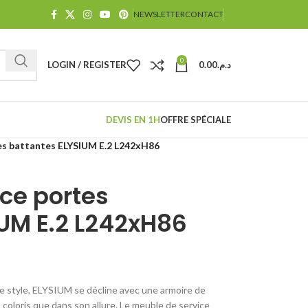
NEWSLETTER
CONTACT
0
LOGIN / REGISTER
0.00
د.م.
DEVIS EN 1H
OFFRE SPÉCIALE
es battantes ELYSIUM E.2 L242xH86
ce portes
IUM E.2 L242xH86
de style, ELYSIUM se décline avec une armoire de
coloris que dans son allure. Le meuble de service