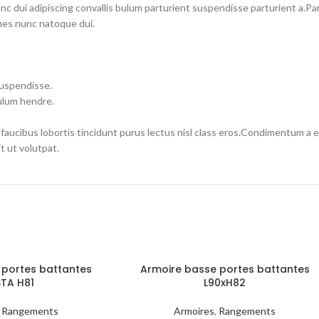
dui adipiscing convallis bulum parturient suspendisse parturient a.Part
mes nunc natoque dui.
suspendisse.
ulum hendre.
 faucibus lobortis tincidunt purus lectus nisl class eros.Condimentum a 
 ut volutpat.
 portes battantes
Armoire basse portes battantes
TA H81
L90xH82
,
Rangements
Armoires
,
Rangements