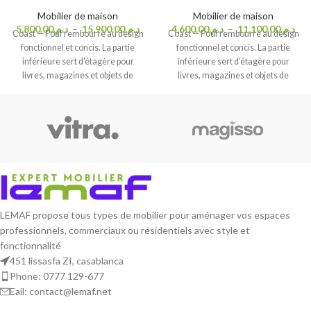
Mobilier de maison
Mobilier de maison
5,800.00
د.م.
–
15,900.00
د.م.
4,600.00
د.م.
–
11,100.00
د.م.
Coast — Pouf rembourré au design
Coast — Pouf rembourré au design
fonctionnel et concis. La partie
fonctionnel et concis. La partie
inférieure sert d'étagère pour
inférieure sert d'étagère pour
livres, magazines et objets de
livres, magazines et objets de
décoration.
décoration.
LEMAF propose tous types de mobilier pour aménager vos espaces
professionnels, commerciaux ou résidentiels avec style et
fonctionnalité
451 lissasfa ZI, casablanca
Phone: 0777 129-677
Eail: contact@lemaf.net