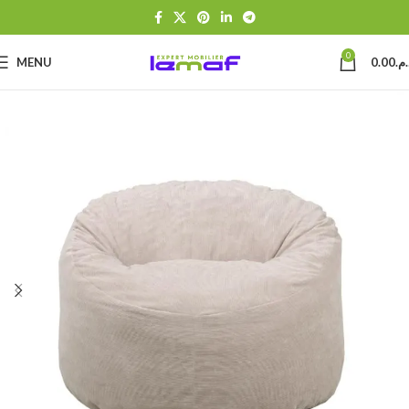
0
MENU
0.00
د.م