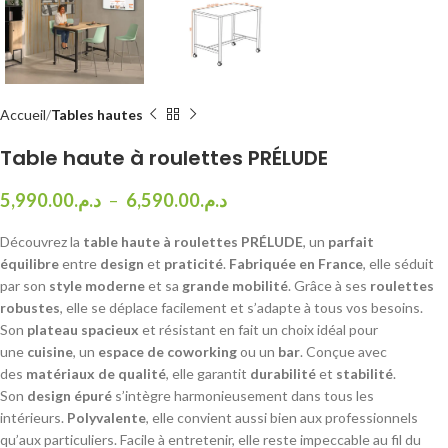
Accueil
Tables hautes
Table haute à roulettes PRÉLUDE
5,990.00
د.م.
–
6,590.00
د.م.
Découvrez la
table haute à roulettes PRÉLUDE
, un
parfait
équilibre
entre
design
et
praticité
.
Fabriquée en France
, elle séduit
par son
style moderne
et sa
grande mobilité
. Grâce à ses
roulettes
robustes
, elle se déplace facilement et s’adapte à tous vos besoins.
Son
plateau spacieux
et résistant en fait un choix idéal pour
une
cuisine
, un
espace de coworking
ou un
bar
. Conçue avec
des
matériaux de qualité
, elle garantit
durabilité
et
stabilité
.
Son
design épuré
s’intègre harmonieusement dans tous les
intérieurs.
Polyvalente
, elle convient aussi bien aux professionnels
qu’aux particuliers. Facile à entretenir, elle reste impeccable au fil du