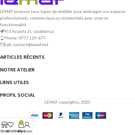
souligne avec élégance la qualité
de la fabrication du produit. La table
LEMAF propose tous types de mobilier pour aménager vos espaces
de réunion carrée REDLINE se
professionnels, commerciaux ou résidentiels avec style et
décline en table modulaire sur
fonctionnalité
roulettes pour des espaces de
réunion ou de conférences
451 lissasfa ZI, casablanca
évolutifs. La table seule peut
Phone: 0777 129-677
accueillir 4 personnes ou devenir
Eail: contact@lemaf.net
l'unité d'un tout qui, combinées les
unes aux autres offrent une grande
ARTICLES RÉCENTS
surface de travail, de partage ou
d'échange.
NOTRE ATELIER
LIENS UTILES
PROFIL SOCIAL
LEMAF copyrights, 2025
0
Shop
Wishlist
Cart
My account