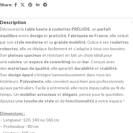
Share:
Description
Découvrez la
table haute à roulettes PRÉLUDE
, un
parfait
équilibre
entre
design
et
praticité
.
Fabriquée en France
, elle séduit
par son
style moderne
et sa
grande mobilité
. Grâce à ses
roulettes
robustes
, elle se déplace facilement et s’adapte à tous vos besoins.
Son
plateau spacieux
et résistant en fait un choix idéal pour
une
cuisine
, un
espace de coworking
ou un
bar
. Conçue avec
des
matériaux de qualité
, elle garantit
durabilité
et
stabilité
.
Son
design épuré
s’intègre harmonieusement dans tous les
intérieurs.
Polyvalente
, elle convient aussi bien aux professionnels
qu’aux particuliers. Facile à entretenir, elle reste impeccable au fil du
temps. Un
mobilier astucieux
et
élégant
, pensé pour le quotidien.
Ajoutez un
e touche de style
et de
fonctionnalité
à votre espace !
Dimensions :
– Longueur :120, 140 ou 160 cm
– Profondeur : 80 cm
– Hauteur : 105 cm