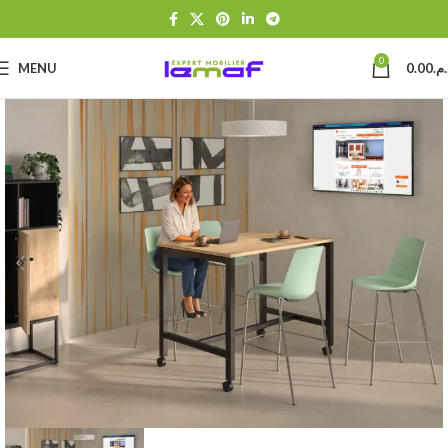
0
MENU
0.00
د.م