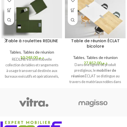
Table à roulettes REDLINE
Table de réunion ÉCLAT
bicolore
Tables
,
Tables de réunion
10,248.00
د.م.
Tables
,
Tables de réunion
REDLINE est une nouvelle
27,852.00
د.م.
Dans une lignée de produit
collection de tables et rangements
prestigieux, le
mobilier de
à usage transversal destinée aux
réunion
ÉCLAT se distingue au
bureaux exécutifs et opérationnels,
travers de matériaux nobles dans
flex office et coworking ainsi qu'aux
des finitions modernes. Par l’
ajout
salles de réunion. La collection
d’extensions
, la table ÉCLAT peut
propose un design exclusif avec son
être déclinée en
table de
cadre en aluminium et les bords
conférence
.
arrondis sur l'ensemble de la
gamme, avec le plateau encastré
dans la structure. La superposition
des finitions et des surfaces