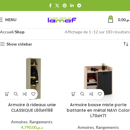
0
MENU
0.00
د.م
Accueil
Shop
Affichage de 1–12 sur 183 résultats
Show sidebar
Armoire à rideaux unie
Armoire basse mixte porte
CLASSIQUE L60xH198
battante en métal NAVI Color
L70xH71
Armoires
,
Rangements
4,790.00
د.م.
Armoires
,
Rangements