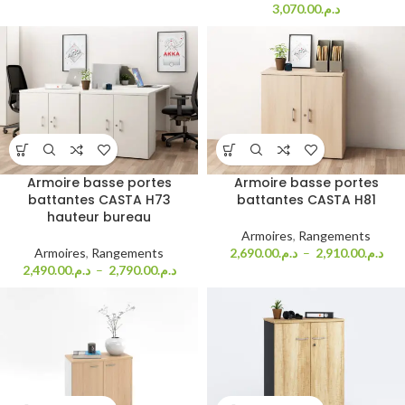
3,070.00
د.م.
Armoire basse portes
Armoire basse portes
battantes CASTA H73
battantes CASTA H81
hauteur bureau
Armoires
,
Rangements
Armoires
,
Rangements
2,690.00
د.م.
–
2,910.00
د.م.
2,490.00
د.م.
–
2,790.00
د.م.