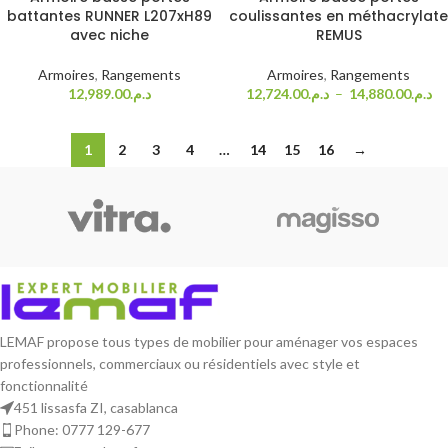
battantes RUNNER L207xH89
coulissantes en méthacrylate
avec niche
REMUS
Armoires
,
Rangements
Armoires
,
Rangements
12,989.00
د.م.
12,724.00
د.م.
–
14,880.00
د.م.
1
2
3
4
…
14
15
16
→
LEMAF propose tous types de mobilier pour aménager vos espaces
professionnels, commerciaux ou résidentiels avec style et
fonctionnalité
451 lissasfa ZI, casablanca
Phone: 0777 129-677