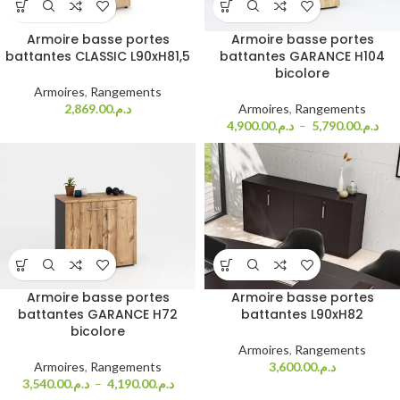
Armoire basse portes
Armoire basse portes
battantes CLASSIC L90xH81,5
battantes GARANCE H104
bicolore
Armoires
,
Rangements
2,869.00
د.م.
Armoires
,
Rangements
4,900.00
د.م.
–
5,790.00
د.م.
Armoire basse portes
Armoire basse portes
battantes GARANCE H72
battantes L90xH82
bicolore
Armoires
,
Rangements
Armoires
,
Rangements
3,600.00
د.م.
3,540.00
د.م.
–
4,190.00
د.م.