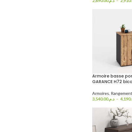
2,690.00
د.م.
–
2,910
Choix Des Options
Armoire basse por
GARANCE H72 bico
Armoires
,
Rangement
3,540.00
د.م.
–
4,190
Choix Des Options