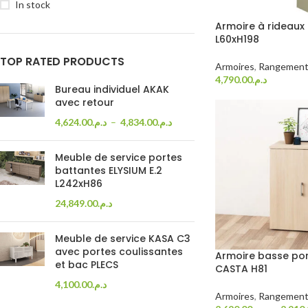
In stock
Armoire à rideaux
L60xH198
TOP RATED PRODUCTS
Armoires
,
Rangement
4,790.00
د.م.
Bureau individuel AKAK
Ajouter Au Panier
avec retour
4,624.00
د.م.
–
4,834.00
د.م.
Meuble de service portes
battantes ELYSIUM E.2
L242xH86
24,849.00
د.م.
Meuble de service KASA C3
avec portes coulissantes
Armoire basse por
et bac PLECS
CASTA H81
4,100.00
د.م.
Armoires
,
Rangement