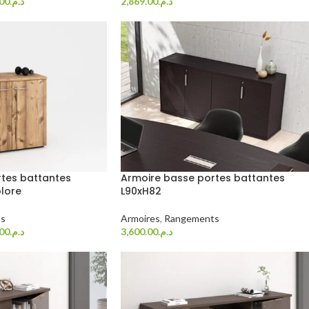
.00
د.م.
2,869.00
د.م.
Choix Des Options
tes battantes
Armoire basse portes battantes
lore
L90xH82
s
Armoires
,
Rangements
.00
د.م.
3,600.00
د.م.
Choix Des Options