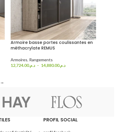
Armoire basse portes coulissantes en
méthacrylate REMUS
Armoires
,
Rangements
12,724.00
د.م.
–
14,880.00
د.م.
Choix Des Options
→
TILES
PROFIL SOCIAL