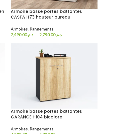
en
Armoire basse portes battantes
CASTA H73 hauteur bureau
Armoires
,
Rangements
2,490.00
د.م.
–
2,790.00
د.م.
Choix Des Options
Armoire basse portes battantes
GARANCE H104 bicolore
Armoires
,
Rangements