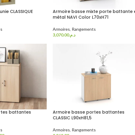
 unie CLASSIQUE
Armoire basse mixte porte battante 
métal NAVI Color L70xH71
s
Armoires
,
Rangements
3,070.00
د.م.
Choix Des Options
tes battantes
Armoire basse portes battantes
CLASSIC L90xH81,5
s
Armoires
,
Rangements