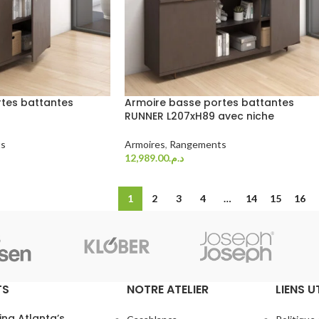
tes battantes
Armoire basse portes battantes
RUNNER L207xH89 avec niche
s
Armoires
,
Rangements
12,989.00
د.م.
Choix Des Options
1
2
3
4
…
14
15
16
TS
NOTRE ATELIER
LIENS U
ing Atlanta’s