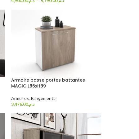
4,900.00
د.م.
–
5,790.00
د.م.
Choix Des Options
Armoire basse portes battantes
MAGIC L86xH89
Armoires
,
Rangements
3,476.00
د.م.
Choix Des Options