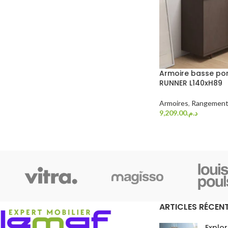
Armoire basse por
RUNNER L140xH89
Armoires
,
Rangement
9,209.00
د.م.
Choix Des Options
ARTICLES RÉCEN
Explor