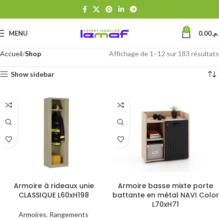
0
MENU
0.00
د.م
Accueil
Shop
Affichage de 1–12 sur 183 résultats
Show sidebar
Ajouter au panier
Choix des options
Armoire à rideaux unie
Armoire basse mixte porte
CLASSIQUE L60xH198
battante en métal NAVI Color
L70xH71
Armoires
,
Rangements