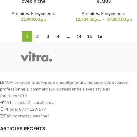
avec niche
REMUS
Armoires
,
Rangements
Armoires
,
Rangements
12,989.00
د.م.
12,724.00
د.م.
–
14,880.00
د.م.
1
2
3
4
…
14
15
16
→
LEMAF propose tous types de mobilier pour aménager vos espaces
professionnels, commerciaux ou résidentiels avec style et
fonctionnalité
451 lissasfa ZI, casablanca
Phone: 0777 129-677
Eail: contact@lemaf.net
ARTICLES RÉCENTS