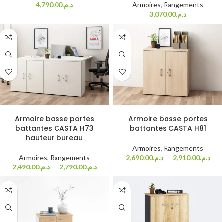
4,790.00
د.م.
Armoires
,
Rangements
3,070.00
د.م.
Choix des options
Choix des options
Armoire basse portes
Armoire basse portes
battantes CASTA H73
battantes CASTA H81
hauteur bureau
Armoires
,
Rangements
Armoires
,
Rangements
2,690.00
د.م.
–
2,910.00
د.م.
2,490.00
د.م.
–
2,790.00
د.م.