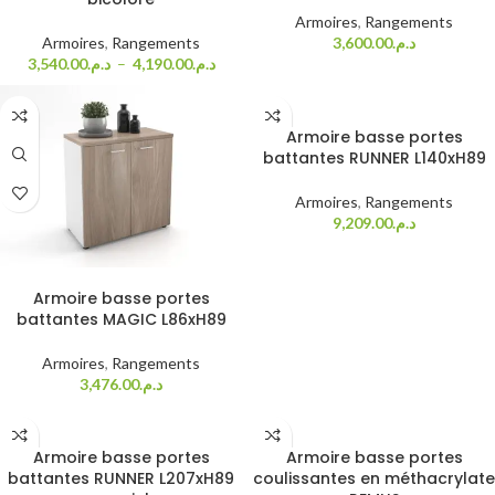
Armoires
,
Rangements
Armoires
,
Rangements
3,600.00
د.م.
3,540.00
د.م.
–
4,190.00
د.م.
Choix des options
Armoire basse portes
battantes RUNNER L140xH89
Armoires
,
Rangements
9,209.00
د.م.
Choix des options
Armoire basse portes
battantes MAGIC L86xH89
Armoires
,
Rangements
3,476.00
د.م.
Choix des options
Choix des options
Armoire basse portes
Armoire basse portes
battantes RUNNER L207xH89
coulissantes en méthacrylate