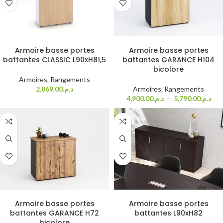
Choix des options
Choix des options
Armoire basse portes
Armoire basse portes
battantes CLASSIC L90xH81,5
battantes GARANCE H104
bicolore
Armoires
,
Rangements
2,869.00
د.م.
Armoires
,
Rangements
4,900.00
د.م.
–
5,790.00
د.م.
Choix des options
Choix des options
Armoire basse portes
Armoire basse portes
battantes GARANCE H72
battantes L90xH82
bicolore