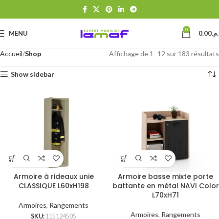
0
MENU
0.00
د.م
Accueil
Shop
Affichage de 1–12 sur 183 résultats
Show sidebar
Armoire à rideaux unie
Armoire basse mixte porte
CLASSIQUE L60xH198
battante en métal NAVI Color
L70xH71
Armoires
,
Rangements
Armoires
,
Rangements
SKU:
115124505