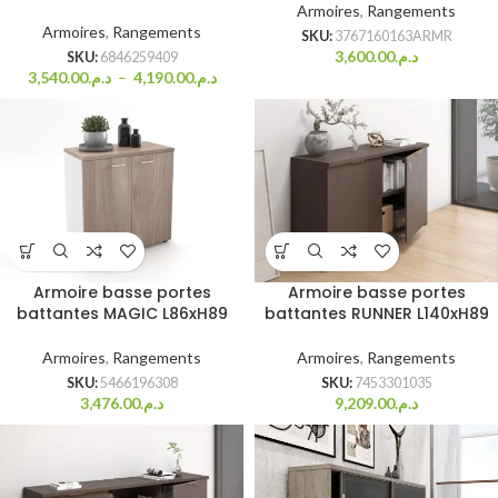
Armoires
,
Rangements
Armoires
,
Rangements
SKU:
3767160163ARMR
3,600.00
د.م.
SKU:
6846259409
3,540.00
د.م.
–
4,190.00
د.م.
Armoire basse portes
Armoire basse portes
battantes MAGIC L86xH89
battantes RUNNER L140xH89
Armoires
,
Rangements
Armoires
,
Rangements
SKU:
5466196308
SKU:
7453301035
3,476.00
د.م.
9,209.00
د.م.