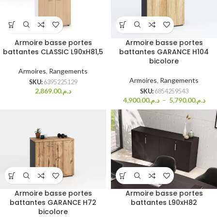
Armoire basse portes
Armoire basse portes
battantes CLASSIC L90xH81,5
battantes GARANCE H104
bicolore
Armoires
,
Rangements
Armoires
,
Rangements
SKU:
6395225129
2,869.00
د.م.
SKU:
6854259543
4,900.00
د.م.
–
5,790.00
د.م.
Armoire basse portes
Armoire basse portes
battantes GARANCE H72
battantes L90xH82
bicolore