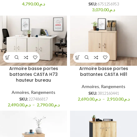
4,790.00
د.م.
SKU:
6751256953
3,070.00
د.م.
Armoire basse portes
Armoire basse portes
battantes CASTA H73
battantes CASTA H81
hauteur bureau
Armoires
,
Rangements
Armoires
,
Rangements
SKU:
3812160441
2,690.00
د.م.
–
2,910.00
د.م.
SKU:
227486817
2,490.00
د.م.
–
2,790.00
د.م.