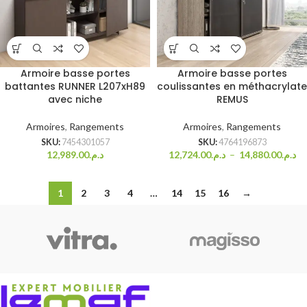
Armoire basse portes
Armoire basse portes
battantes RUNNER L207xH89
coulissantes en méthacrylate
avec niche
REMUS
Armoires
,
Rangements
Armoires
,
Rangements
SKU:
7454301057
SKU:
4764196873
12,989.00
د.م.
12,724.00
د.م.
–
14,880.00
د.م.
1
2
3
4
…
14
15
16
→