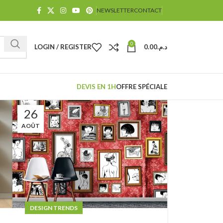
NEWSLETTER
CONTACT
0
LOGIN / REGISTER
0.00
د.م.
DEVIS EN 1H
OFFRE SPÉCIALE
26
AOÛT
DESIGN TRENDS