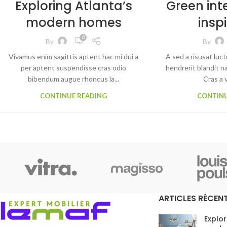
Exploring Atlanta’s
Green int
modern homes
insp
0
By
By
Vivamus enim sagittis aptent hac mi dui a
A sed a risusat luc
per aptent suspendisse cras odio
hendrerit blandit n
bibendum augue rhoncus la...
Cras a v
CONTINUE READING
CONTINU
ARTICLES RÉCEN
Explor