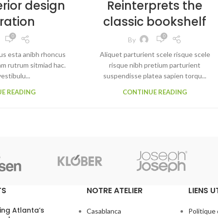
erior design
Reinterprets the
iration
classic bookshelf
0
0
By
tus esta anibh rhoncus
Aliquet parturient scele risque scele
am rutrum sitmiad hac.
risque nibh pretium parturient
estibulu...
suspendisse platea sapien torqu...
E READING
CONTINUE READING
TS
NOTRE ATELIER
LIENS U
ing Atlanta’s
Casablanca
Politique 