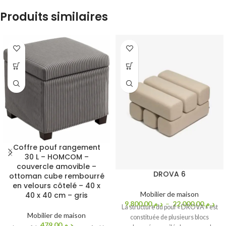
Produits similaires
Coffre pouf rangement
30 L – HOMCOM –
couvercle amovible –
DROVA 6
ottoman cube rembourré
en velours côtelé – 40 x
Mobilier de maison
40 x 40 cm – gris
9,800.00
د.م.
–
22,000.00
د.م.
La structure du pouf « DROVA » est
Mobilier de maison
constituée de plusieurs blocs
479.00
د.م.