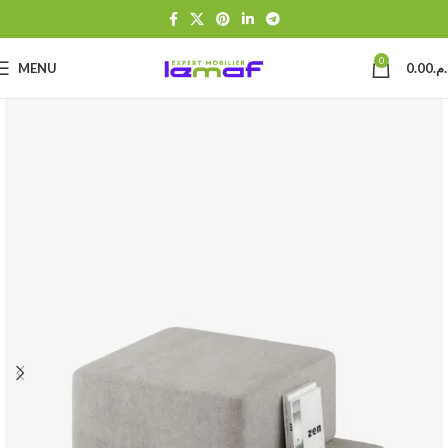
0
MENU
0.00
د.م