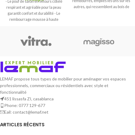
rembourrés, empilés les uns sur les
- Le pouf de salon en velours côtelé
autres, qui ressemblent au bois de
respirant et agréable pour la peau
chauffage, empilé près de la
garantit confort et durabilité - Le
cheminée.
rembourrage mousse à haute
densité offre un soutien supérieur
de l'assise - Tabouret de
rangement avec un espace de
rangement caché de 30 L avec
couvercle amovible permet de
sécuriser les objets domestiques -
Utilisation polyvalente comme
ottoman de rangement, repose-
pieds ou tabouret d'assise - Cadre
LEMAF propose tous types de mobilier pour aménager vos espaces
en acier stable pour un soutien
professionnels, commerciaux ou résidentiels avec style et
robuste
fonctionnalité
451 lissasfa ZI, casablanca
Phone: 0777 129-677
Eail: contact@lemaf.net
ARTICLES RÉCENTS