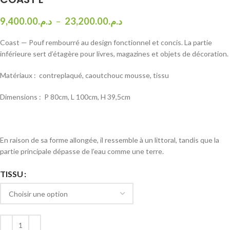
9,400.00
د.م.
–
23,200.00
د.م.
Coast — Pouf rembourré au design fonctionnel et concis. La partie
inférieure sert d’étagère pour livres, magazines et objets de décoration.
Matériaux :
contreplaqué, caoutchouc mousse, tissu
Dimensions :
P 80cm, L 100cm, H 39,5cm
En raison de sa forme allongée, il ressemble à un littoral, tandis que la
partie principale dépasse de l’eau comme une terre.
TISSU