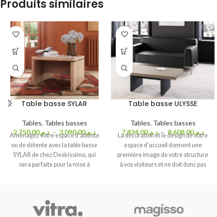
Produits similaires
Table basse SYLAR
Table basse ULYSSE
Tables
,
Tables basses
Tables
,
Tables basses
2,750.00
د.م.
–
3,090.00
د.م.
7,834.00
د.م.
–
8,608.00
د.م.
Aménagez votre espace d'attente
La décoration et le design de votre
ou de détente avec la table basse
espace d'accueil donnent une
SYLAR de chez Deskissimo, qui
première image de votre structure
sera parfaite pour la mise à
à vos visiteurs et ne doit donc pas
disposition de magazines, dépliants
être négligée. La table basse
ou brochures informatives de votre
ULYSSE participera donc à donner
choix pour permettre à vos clients,
une image positive de votre
patients ou collaborateurs de
entreprise grâce à son
design
patienter dans de bonnes
moderne
et
robuste
mis en avant