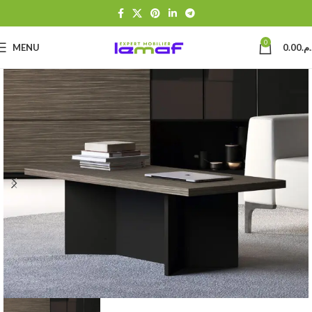
0
MENU
0.00
د.م